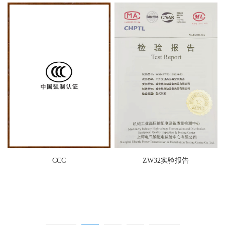
CCC
ZW32实验报告