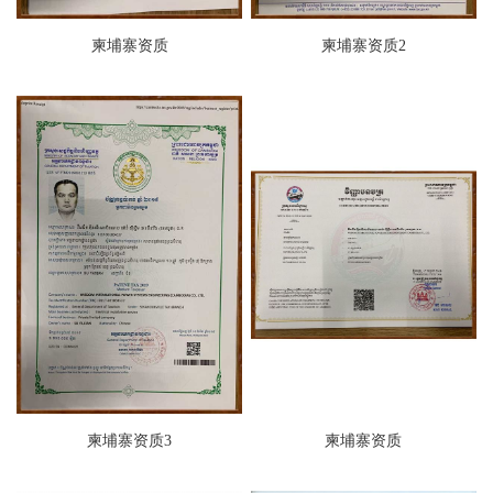
柬埔寨资质
柬埔寨资质2
柬埔寨资质3
柬埔寨资质