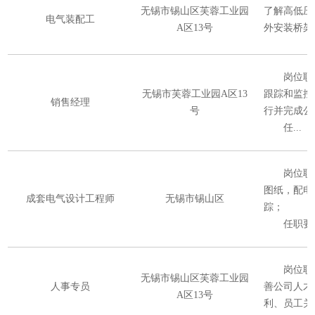
无锡市锡山区芙蓉工业园
了解高低压
电气装配工
A区13号
外安装桥架（
岗位职
无锡市芙蓉工业园A区13
跟踪和监控
销售经理
号
行并完成公
任...
岗位职
图纸，配电
成套电气设计工程师
无锡市锡山区
踪；
任职要
岗位职
无锡市锡山区芙蓉工业园
人事专员
善公司人才
A区13号
利、员工关