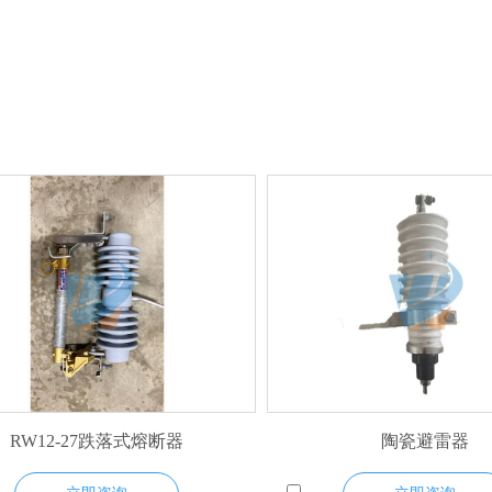
RW12-27跌落式熔断器
陶瓷避雷器