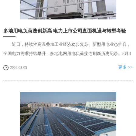
多地用电负荷迭创新高 电力上市公司直面机遇与转型考验
近日，持续性高温叠加工业经济稳步复苏、新型用电业态扩容，
全国电力需求持续攀升，多地电网用电负荷接连刷新历史纪录。8月3
日，山东、天津等地电网负荷再度创下新高，电力保供压力持续增
更多 >>
2026-08-05
大。