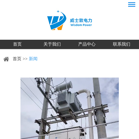
首页
关于我们
产品中心
联系我们
首页
>>
新闻